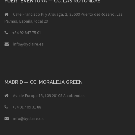
FUERTEVENTURA — CC. LAS ROTONDAS
Calle Francisco Pi y Arsuaga, 2, 35600 Puerto del Rosario, Las
Palmas, España, local 29
+34 92 847 75 01
info@byclaire.es
MADRID — CC. MORALEJA GREEN
Av. de Europa 13, L09 28108 Alcobendas
+34 917 09 31 88
info@byclaire.es