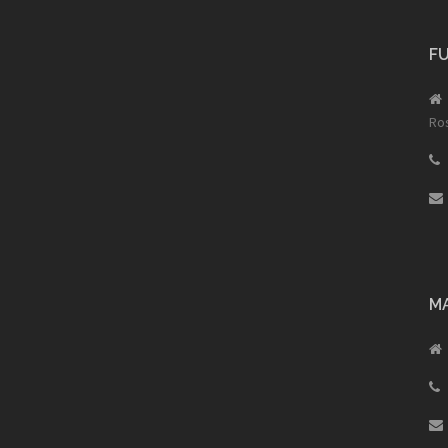
F
Ros
M