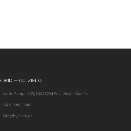
DRID — CC. ZIELO
Av. de Europa 26B, L04 28224 Pozuelo de Alarcón
+34 913 60 12 88
info@byclaire.es