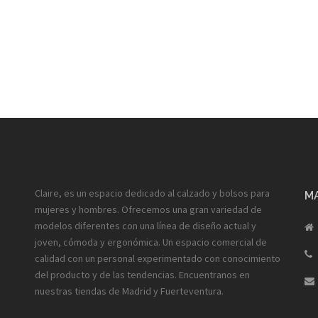
Claire, es un espacio dedicado al calzado y bolsos para
MA
mujeres y hombres. Ofrecemos una gran variedad de
modelos diferentes con una línea de diseño actual y
joven, cómoda y ergonómica. Un espacio comercial de
calidad con un personal experimentado con conocimiento
del producto y de las tendencias. Encuentranos en
nuestras tiendas de Madrid y Fuerteventura.