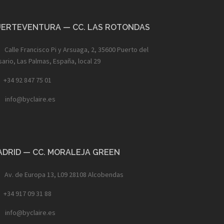
UERTEVENTURA — CC. LAS ROTONDAS
Calle Francisco Pi y Arsuaga, 2, 35600 Puerto del
ario, Las Palmas, España, local 29
+34 92 847 75 01
info@byclaire.es
ADRID — CC. MORALEJA GREEN
Av. de Europa 13, L09 28108 Alcobendas
+34 917 09 31 88
info@byclaire.es