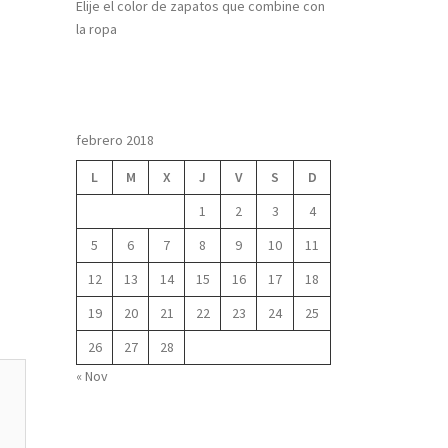
Elije el color de zapatos que combine con
la ropa
febrero 2018
L
M
X
J
V
S
D
1
2
3
4
5
6
7
8
9
10
11
12
13
14
15
16
17
18
19
20
21
22
23
24
25
26
27
28
« Nov