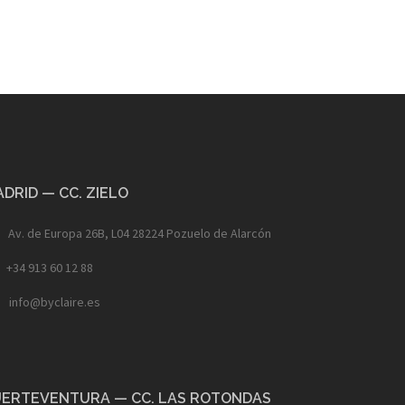
DRID — CC. ZIELO
Av. de Europa 26B, L04 28224 Pozuelo de Alarcón
+34 913 60 12 88
info@byclaire.es
UERTEVENTURA — CC. LAS ROTONDAS