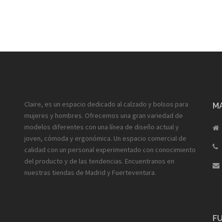
Claire, es un espacio dedicado al calzado y bolsos para
MA
mujeres y hombres. Ofrecemos una gran variedad de
modelos diferentes con una línea de diseño actual y
joven, cómoda y ergonómica. Un espacio comercial de
calidad con un personal experimentado con conocimiento
del producto y de las tendencias. Encuentranos en
nuestras tiendas de Madrid y Fuerteventura.
F