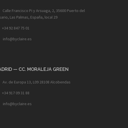
Calle Francisco Pi y Arsuaga, 2, 35600 Puerto del
ario, Las Palmas, España, local 29
+34 92 847 75 01
info@byclaire.es
ADRID — CC. MORALEJA GREEN
Av. de Europa 13, L09 28108 Alcobendas
+34 917 09 31 88
info@byclaire.es