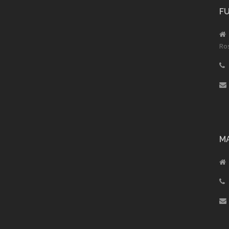
F
Ros
M