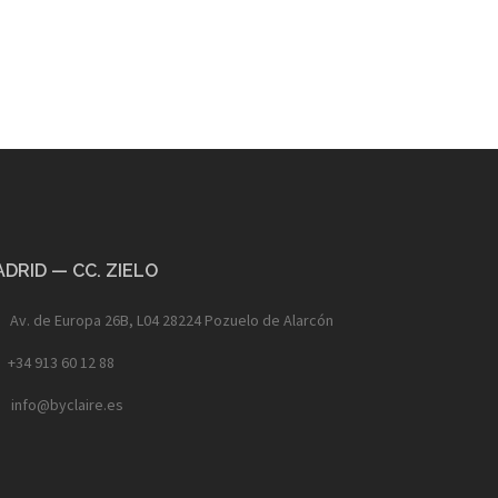
DRID — CC. ZIELO
Av. de Europa 26B, L04 28224 Pozuelo de Alarcón
+34 913 60 12 88
info@byclaire.es