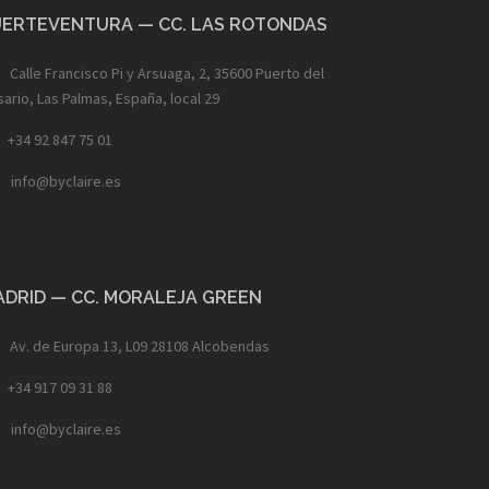
UERTEVENTURA — CC. LAS ROTONDAS
Calle Francisco Pi y Arsuaga, 2, 35600 Puerto del
ario, Las Palmas, España, local 29
+34 92 847 75 01
info@byclaire.es
ADRID — CC. MORALEJA GREEN
Av. de Europa 13, L09 28108 Alcobendas
+34 917 09 31 88
info@byclaire.es