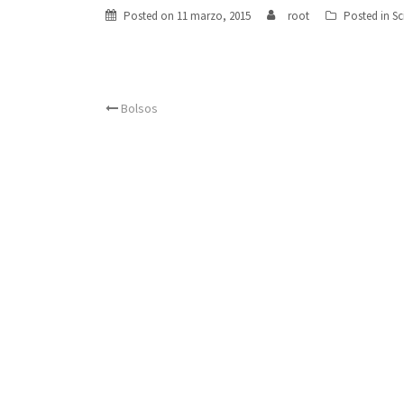
Posted on
11 marzo, 2015
root
Posted in
Sc
Post
Bolsos
navigation