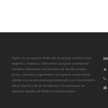
Claire, es un espacio dedicado al calzado y bolsos para
MA
mujeres y hombres. Ofrecemos una gran variedad de
modelos diferentes con una línea de diseño actual y
joven, cómoda y ergonómica. Un espacio comercial de
calidad con un personal experimentado con conocimiento
del producto y de las tendencias. Encuentranos en
nuestras tiendas de Madrid y Fuerteventura.